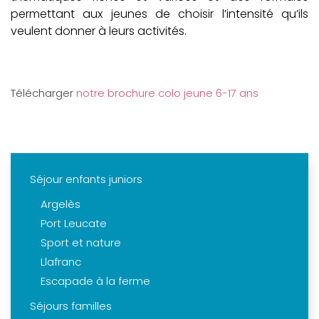
permettant aux jeunes de choisir l’intensité qu’ils
veulent donner à leurs activités.
Télécharger
notre brochure colo jeune 6-17 ans
Séjour enfants juniors
Argelès
Port Leucate
Sport et nature
Llafranc
Escapade à la ferme
Séjours familles